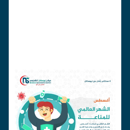
التعرف على الممرضات.
# آلية عمل المناعة:
1. التعرف على الميكروبات: عندما يدخل ممرض إلى الجسم،
تتعرف الخلايا المناعية عليه كغريب.
2. الاستجابة: يتم تنشيط الخلايا المناعية وتبدأ في محاربة
الممرض.
3. التذكر: بعد القضاء على الممرض، يبقى جزء من الخلايا
المناعية في الجسم كذاكرة، مما يسمح باستجابة أسرع في
حالة التعرض لنفس الممرض مرة أخرى