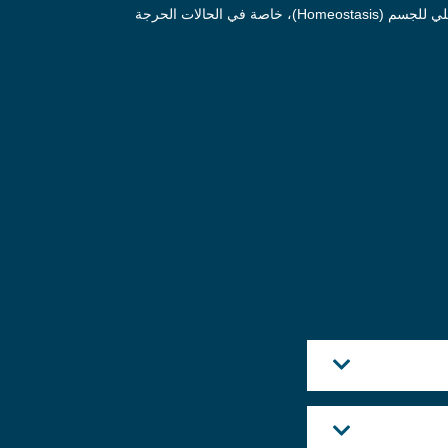
يُعد هذا القسم من أهم أقسام المختبرات الطبية، ويُعنى بتحليل مكونات الدم الحيوية التي تلعب دورًا أساسيًا في الحفاظ على التوازن الداخلي للجسم (Homeostasis)، خاصة في الحالات الحرجة